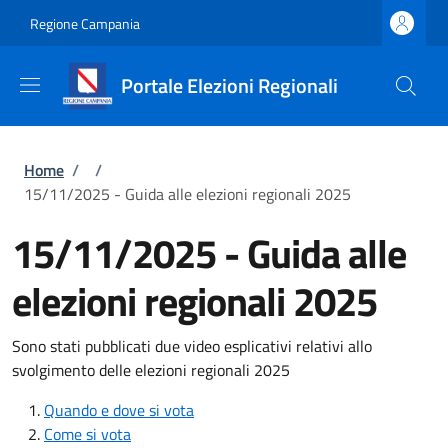
Salta al contenuto principale
Skip to footer content
Regione Campania
Portale Elezioni Regionali
Briciole di pane
Home
/
/
15/11/2025 - Guida alle elezioni regionali 2025
15/11/2025 - Guida alle
elezioni regionali 2025
Sono stati pubblicati due video esplicativi relativi allo
svolgimento delle elezioni regionali 2025
Quando e dove si vota
Come si vota